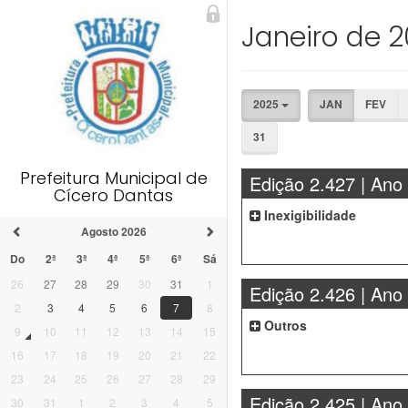
Janeiro de 
2025
JAN
FEV
31
Prefeitura Municipal de
Edição 2.427 | Ano
Cícero Dantas
Inexigibilidade
Agosto 2026
Do
2ª
3ª
4ª
5ª
6ª
Sá
26
27
28
29
30
31
1
Edição 2.426 | Ano
2
3
4
5
6
7
8
Outros
9
10
11
12
13
14
15
16
17
18
19
20
21
22
23
24
25
26
27
28
29
Edição 2.425 | Ano
30
31
1
2
3
4
5