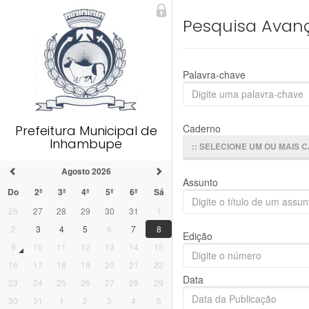
Pesquisa Avan
Palavra-chave
Caderno
Prefeitura Municipal de
Inhambupe
:: SELECIONE UM OU MAIS 
Agosto 2026
Assunto
Do
2ª
3ª
4ª
5ª
6ª
Sá
26
27
28
29
30
31
1
2
3
4
5
6
7
8
Edição
9
10
11
12
13
14
15
16
17
18
19
20
21
22
Data
23
24
25
26
27
28
29
30
31
1
2
3
4
5