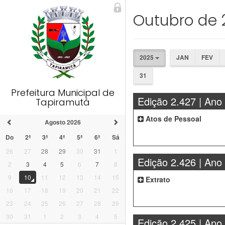
Outubro de 
2025
JAN
FEV
31
Prefeitura Municipal de
Edição 2.427 | Ano
Tapiramutá
Atos de Pessoal
Agosto 2026
Do
2ª
3ª
4ª
5ª
6ª
Sá
26
27
28
29
30
31
1
Edição 2.426 | Ano
2
3
4
5
6
7
8
9
10
11
12
13
14
15
Extrato
16
17
18
19
20
21
22
23
24
25
26
27
28
29
30
31
1
2
3
4
5
Edição 2.425 | Ano