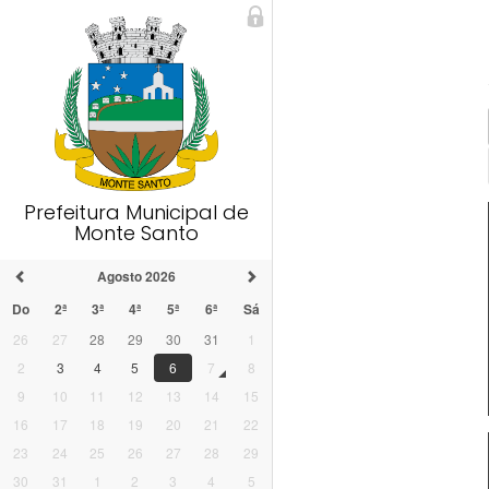
Prefeitura Municipal de
Monte Santo
Agosto 2026
Do
2ª
3ª
4ª
5ª
6ª
Sá
26
27
28
29
30
31
1
2
3
4
5
6
7
8
9
10
11
12
13
14
15
16
17
18
19
20
21
22
23
24
25
26
27
28
29
30
31
1
2
3
4
5