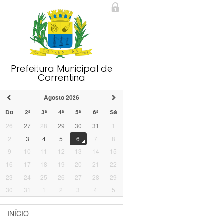
Prefeitura Municipal de
Correntina
Agosto 2026
Do
2ª
3ª
4ª
5ª
6ª
Sá
26
27
28
29
30
31
1
2
3
4
5
6
7
8
9
10
11
12
13
14
15
16
17
18
19
20
21
22
23
24
25
26
27
28
29
30
31
1
2
3
4
5
INÍCIO