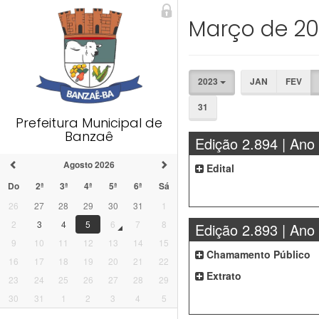
Março de 2
2023
JAN
FEV
31
Prefeitura Municipal de
Banzaê
Edição 2.894 | Ano
Agosto 2026
Edital
Do
2ª
3ª
4ª
5ª
6ª
Sá
26
27
28
29
30
31
1
2
3
4
5
6
7
8
Edição 2.893 | Ano
9
10
11
12
13
14
15
Chamamento Público
16
17
18
19
20
21
22
Extrato
23
24
25
26
27
28
29
30
31
1
2
3
4
5