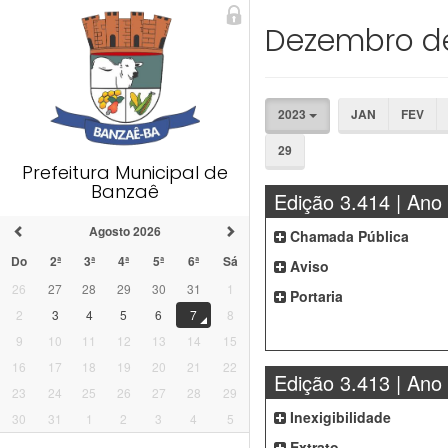
Dezembro d
2023
JAN
FEV
29
Prefeitura Municipal de
Banzaê
Edição 3.414 | Ano
Agosto 2026
Chamada Pública
Do
2ª
3ª
4ª
5ª
6ª
Sá
Aviso
26
27
28
29
30
31
1
Portaria
2
3
4
5
6
7
8
9
10
11
12
13
14
15
16
17
18
19
20
21
22
Edição 3.413 | Ano
23
24
25
26
27
28
29
Inexigibilidade
30
31
1
2
3
4
5
Extrato