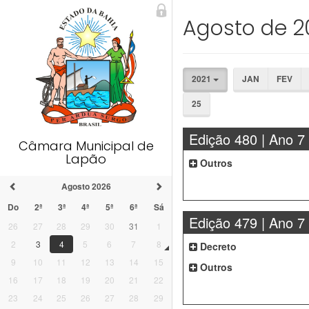
Agosto de 2
2021
JAN
FEV
25
Edição 480 | Ano 7
Câmara Municipal de
Lapão
Outros
Agosto 2026
Do
2ª
3ª
4ª
5ª
6ª
Sá
Edição 479 | Ano 7
26
27
28
29
30
31
1
2
3
4
5
6
7
8
Decreto
9
10
11
12
13
14
15
Outros
16
17
18
19
20
21
22
23
24
25
26
27
28
29