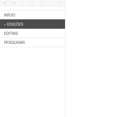
30
31
1
2
3
4
5
INÍCIO
»
EDIÇÕES
EDITAIS
PESQUISAR