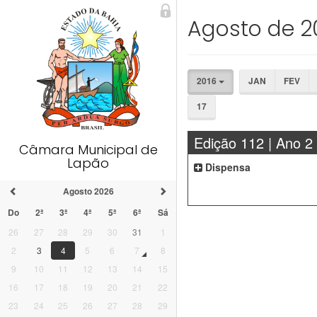
Agosto de 2
2016
JAN
FEV
17
Edição 112 | Ano 2
Câmara Municipal de
Lapão
Dispensa
Agosto 2026
Do
2ª
3ª
4ª
5ª
6ª
Sá
26
27
28
29
30
31
1
2
3
4
5
6
7
8
9
10
11
12
13
14
15
16
17
18
19
20
21
22
23
24
25
26
27
28
29