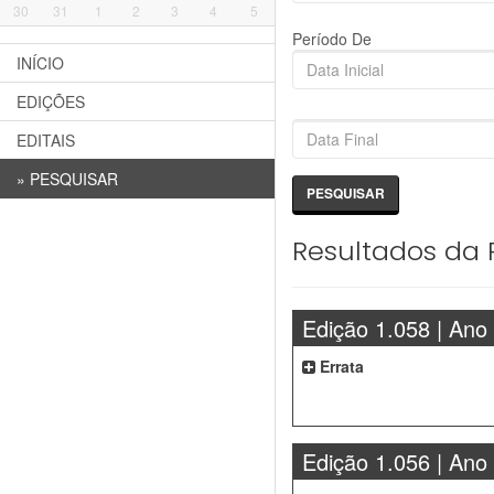
30
31
1
2
3
4
5
Período De
INÍCIO
EDIÇÕES
EDITAIS
»
PESQUISAR
Resultados da 
Edição 1.058 | Ano
Errata
Edição 1.056 | Ano