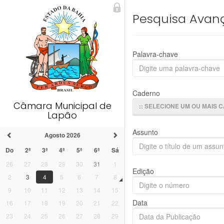
Pesquisa Avan
Palavra-chave
Caderno
Câmara Municipal de
:: SELECIONE UM OU MAIS 
Lapão
Assunto
Agosto 2026
Do
2ª
3ª
4ª
5ª
6ª
Sá
26
27
28
29
30
31
1
Edição
2
3
4
5
6
7
8
9
10
11
12
13
14
15
Data
16
17
18
19
20
21
22
23
24
25
26
27
28
29