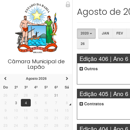
Agosto de 2
2020
JAN
FEV
26
Edição 406 | Ano 6
Câmara Municipal de
Lapão
Outros
Agosto 2026
Do
2ª
3ª
4ª
5ª
6ª
Sá
Edição 405 | Ano 6
26
27
28
29
30
31
1
2
3
4
5
6
7
8
Contratos
9
10
11
12
13
14
15
16
17
18
19
20
21
22
23
24
25
26
27
28
29
Edição 404 | Ano 6