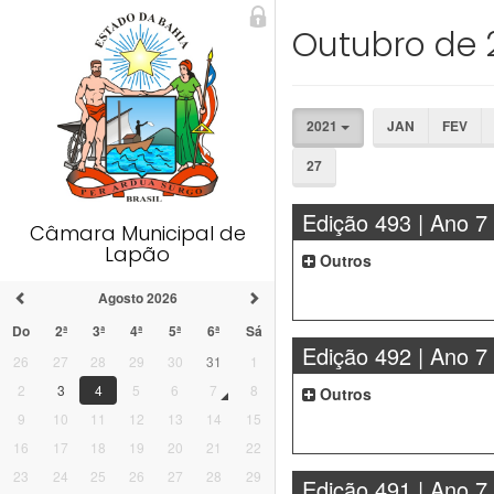
Outubro de 
2021
JAN
FEV
27
Edição 493 | Ano 7
Câmara Municipal de
Lapão
Outros
Agosto 2026
Do
2ª
3ª
4ª
5ª
6ª
Sá
Edição 492 | Ano 7
26
27
28
29
30
31
1
2
3
4
5
6
7
8
Outros
9
10
11
12
13
14
15
16
17
18
19
20
21
22
23
24
25
26
27
28
29
Edição 491 | Ano 7