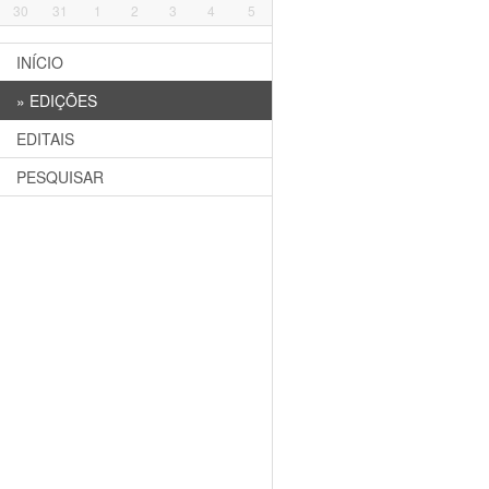
30
31
1
2
3
4
5
INÍCIO
»
EDIÇÕES
EDITAIS
PESQUISAR