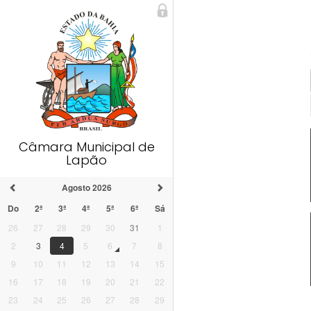
Câmara Municipal de
Lapão
Agosto 2026
Do
2ª
3ª
4ª
5ª
6ª
Sá
26
27
28
29
30
31
1
2
3
4
5
6
7
8
9
10
11
12
13
14
15
16
17
18
19
20
21
22
23
24
25
26
27
28
29