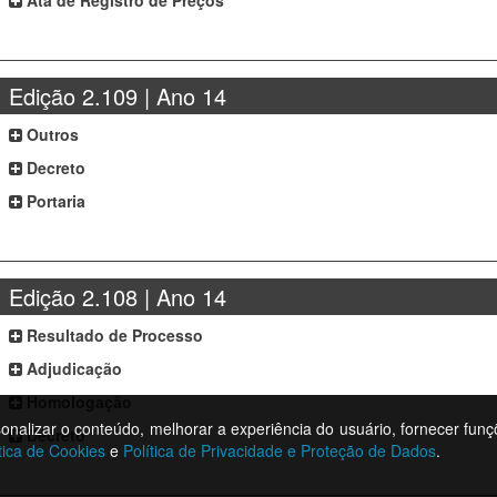
Ata de Registro de Preços
Edição 2.109 | Ano 14
Outros
Decreto
Portaria
Edição 2.108 | Ano 14
Resultado de Processo
Adjudicação
Homologação
rsonalizar o conteúdo, melhorar a experiência do usuário, fornecer funç
Decreto
tica de Cookies
e
Política de Privacidade e Proteção de Dados
.