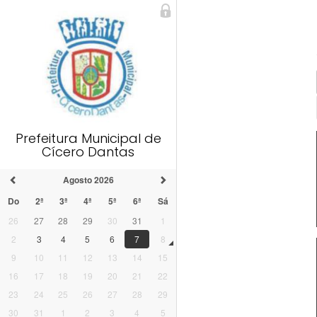
Prefeitura Municipal de
Cícero Dantas
Agosto 2026
Do
2ª
3ª
4ª
5ª
6ª
Sá
26
27
28
29
30
31
1
2
3
4
5
6
7
8
9
10
11
12
13
14
15
16
17
18
19
20
21
22
23
24
25
26
27
28
29
30
31
1
2
3
4
5