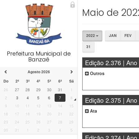
Maio de 202
2022
JAN
FEV
31
Prefeitura Municipal de
Banzaê
Edição 2.376 | Ano
Agosto 2026
Outros
Do
2ª
3ª
4ª
5ª
6ª
Sá
26
27
28
29
30
31
1
2
3
4
5
6
7
8
Edição 2.375 | Ano
9
10
11
12
13
14
15
Ata
16
17
18
19
20
21
22
23
24
25
26
27
28
29
30
31
1
2
3
4
5
Edição 2.374 | Ano