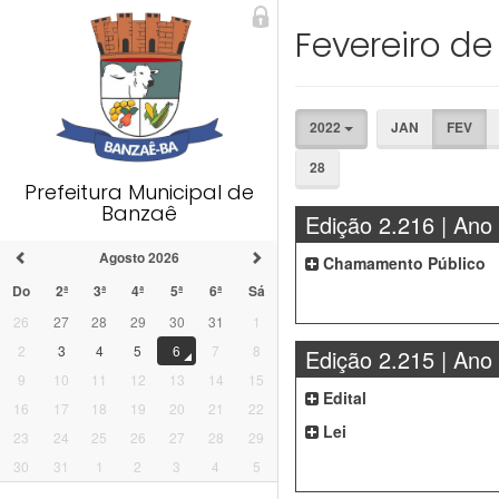
Fevereiro de
2022
JAN
FEV
28
Prefeitura Municipal de
Banzaê
Edição 2.216 | Ano
Agosto 2026
Chamamento Público
Do
2ª
3ª
4ª
5ª
6ª
Sá
26
27
28
29
30
31
1
2
3
4
5
6
7
8
Edição 2.215 | Ano
9
10
11
12
13
14
15
Edital
16
17
18
19
20
21
22
Lei
23
24
25
26
27
28
29
30
31
1
2
3
4
5