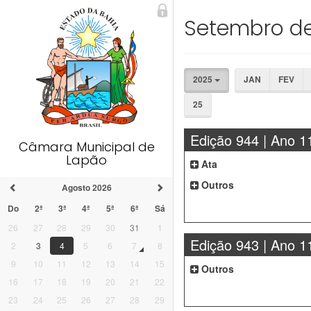
Setembro d
2025
JAN
FEV
25
Edição 944 | Ano 1
Câmara Municipal de
Lapão
Ata
Outros
Agosto 2026
Do
2ª
3ª
4ª
5ª
6ª
Sá
26
27
28
29
30
31
1
Edição 943 | Ano 1
2
3
4
5
6
7
8
9
10
11
12
13
14
15
Outros
16
17
18
19
20
21
22
23
24
25
26
27
28
29