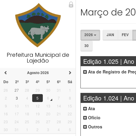
Março de 2
2026
JAN
FEV
30
Prefeitura Municipal de
Edição 1.025 | Ano
Lajedão
Ata de Registro de Pre
Agosto 2026
Do
2ª
3ª
4ª
5ª
6ª
Sá
26
27
28
29
30
31
1
Edição 1.024 | Ano
2
3
4
5
6
7
8
9
10
11
12
13
14
15
Ata
16
17
18
19
20
21
22
Ofício
23
24
25
26
27
28
29
Outros
30
31
1
2
3
4
5