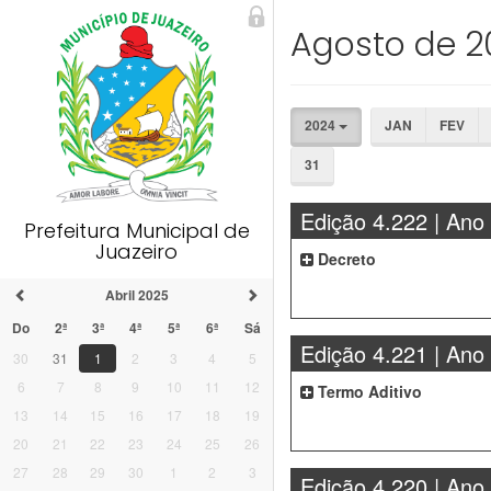
Agosto de 2
2024
JAN
FEV
31
Edição 4.222 | Ano
Prefeitura Municipal de
Juazeiro
Decreto
Abril 2025
Do
2ª
3ª
4ª
5ª
6ª
Sá
Edição 4.221 | Ano
30
31
1
2
3
4
5
6
7
8
9
10
11
12
Termo Aditivo
13
14
15
16
17
18
19
20
21
22
23
24
25
26
27
28
29
30
1
2
3
Edição 4.220 | Ano