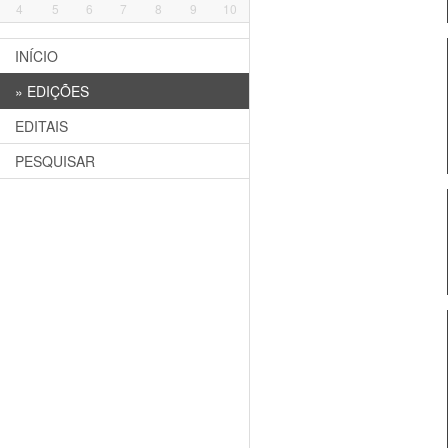
4
5
6
7
8
9
10
INÍCIO
»
EDIÇÕES
EDITAIS
PESQUISAR