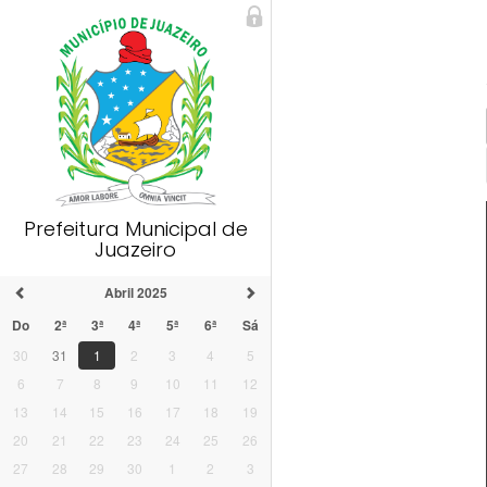
Prefeitura Municipal de
Juazeiro
Abril 2025
Do
2ª
3ª
4ª
5ª
6ª
Sá
30
31
1
2
3
4
5
6
7
8
9
10
11
12
13
14
15
16
17
18
19
20
21
22
23
24
25
26
27
28
29
30
1
2
3