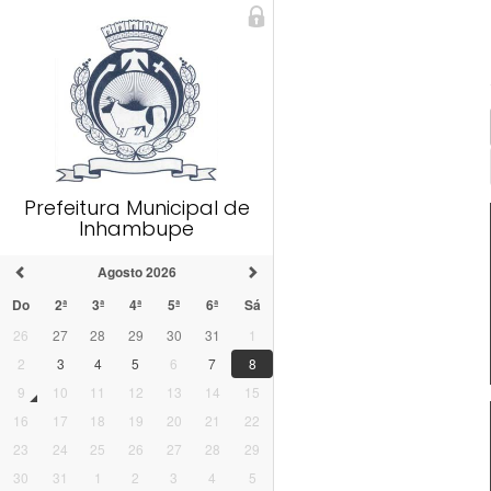
Prefeitura Municipal de
Inhambupe
Agosto 2026
Do
2ª
3ª
4ª
5ª
6ª
Sá
26
27
28
29
30
31
1
2
3
4
5
6
7
8
9
10
11
12
13
14
15
16
17
18
19
20
21
22
23
24
25
26
27
28
29
30
31
1
2
3
4
5