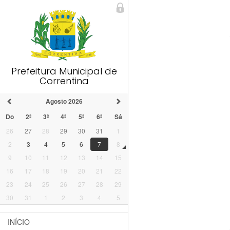
Prefeitura Municipal de
Correntina
Agosto 2026
Do
2ª
3ª
4ª
5ª
6ª
Sá
26
27
28
29
30
31
1
2
3
4
5
6
7
8
9
10
11
12
13
14
15
16
17
18
19
20
21
22
23
24
25
26
27
28
29
30
31
1
2
3
4
5
INÍCIO