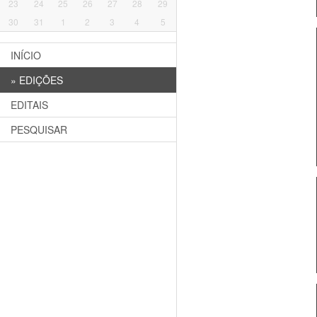
23
24
25
26
27
28
29
30
31
1
2
3
4
5
INÍCIO
»
EDIÇÕES
EDITAIS
PESQUISAR