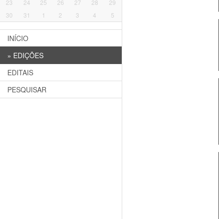
23
24
25
26
27
28
29
30
31
1
2
3
4
5
INÍCIO
»
EDIÇÕES
EDITAIS
PESQUISAR