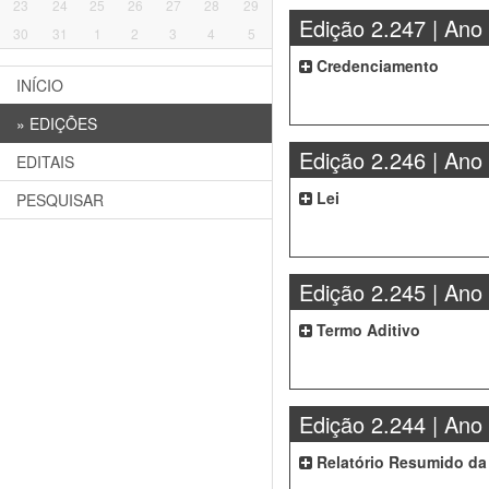
23
24
25
26
27
28
29
Edição 2.247 | Ano
30
31
1
2
3
4
5
Credenciamento
INÍCIO
»
EDIÇÕES
Edição 2.246 | Ano
EDITAIS
Lei
PESQUISAR
Edição 2.245 | Ano
Termo Aditivo
Edição 2.244 | Ano
Relatório Resumido da