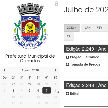
Julho de 20
2022
JAN
FEV
29
Edição 2.249 | Ano
Prefeitura Municipal de
Pregão Eletrônico
Canudos
Tomada de Preços
Agosto 2026
Do
2ª
3ª
4ª
5ª
6ª
Sá
Edição 2.248 | Ano
26
27
28
29
30
31
1
2
3
4
5
6
7
8
Edital
9
10
11
12
13
14
15
16
17
18
19
20
21
22