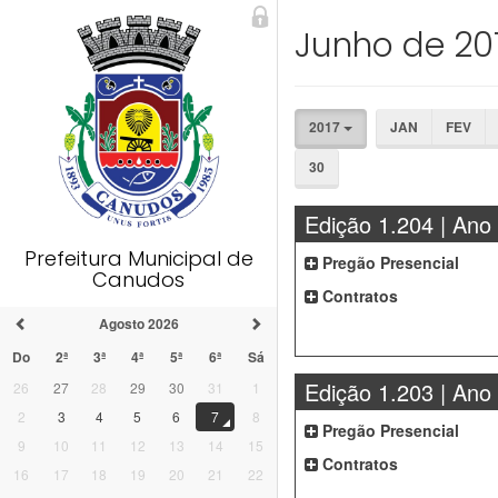
Junho de 20
2017
JAN
FEV
30
Edição 1.204 | Ano
Prefeitura Municipal de
Pregão Presencial
Canudos
Contratos
Agosto 2026
Do
2ª
3ª
4ª
5ª
6ª
Sá
Edição 1.203 | Ano
26
27
28
29
30
31
1
2
3
4
5
6
7
8
Pregão Presencial
9
10
11
12
13
14
15
Contratos
16
17
18
19
20
21
22