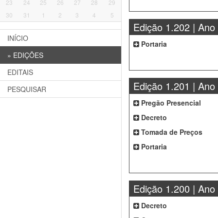
23
24
25
26
27
28
29
30
31
1
2
3
4
5
Edição 1.202 | Ano
INÍCIO
Portaria
»
EDIÇÕES
EDITAIS
Edição 1.201 | Ano
PESQUISAR
Pregão Presencial
Decreto
Tomada de Preços
Portaria
Edição 1.200 | Ano
Decreto