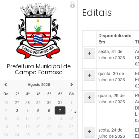
Editais
Disponibilizado
Em
T
sexta, 31 de
A
julho de 2026
C
0
Prefeitura Municipal de
Campo Formoso
quinta, 30 de
E
julho de 2026
E
Agosto 2026
0
Do
2ª
3ª
4ª
5ª
6ª
Sá
quarta, 29 de
P
julho de 2026
A
26
27
28
29
30
31
1
D
2
3
4
5
6
7
8
L
9
10
11
12
13
14
15
0
16
17
18
19
20
21
22
sexta, 24 de
E
23
24
25
26
27
28
29
julho de 2026
E