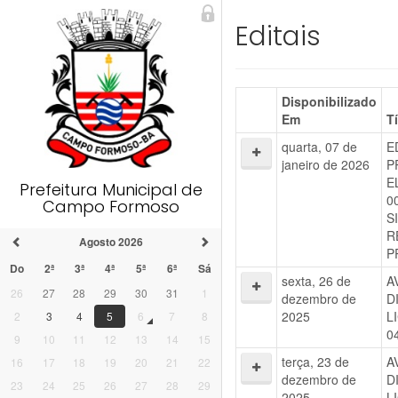
Editais
Disponibilizado
Em
T
quarta, 07 de
E
janeiro de 2026
P
E
Prefeitura Municipal de
0
Campo Formoso
S
R
Agosto 2026
P
Do
2ª
3ª
4ª
5ª
6ª
Sá
sexta, 26 de
A
26
27
28
29
30
31
1
dezembro de
D
2025
L
2
3
4
5
6
7
8
0
9
10
11
12
13
14
15
terça, 23 de
A
16
17
18
19
20
21
22
dezembro de
D
23
24
25
26
27
28
29
2025
L