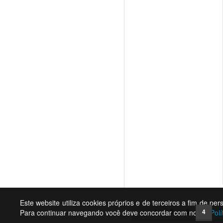
Este website utiliza cookies próprios e de terceiros a fim de pe
«
1
2
3
4
5
Para continuar navegando você deve concordar com nossa
Polí