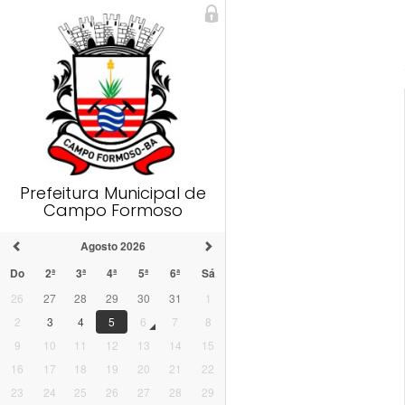
Prefeitura Municipal de
Campo Formoso
Agosto 2026
Do
2ª
3ª
4ª
5ª
6ª
Sá
26
27
28
29
30
31
1
2
3
4
5
6
7
8
9
10
11
12
13
14
15
16
17
18
19
20
21
22
23
24
25
26
27
28
29