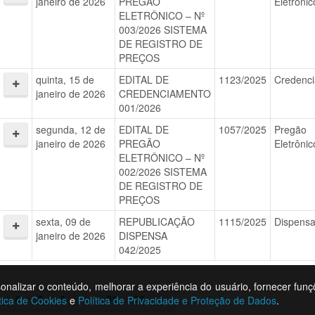
janeiro de 2026
PREGÃO
Eletrônic
ELETRÔNICO – Nº
003/2026 SISTEMA
DE REGISTRO DE
PREÇOS
quinta, 15 de
EDITAL DE
1123/2025
Credenc
janeiro de 2026
CREDENCIAMENTO
001/2026
segunda, 12 de
EDITAL DE
1057/2025
Pregão
janeiro de 2026
PREGÃO
Eletrônic
ELETRÔNICO – Nº
002/2026 SISTEMA
DE REGISTRO DE
PREÇOS
sexta, 09 de
REPUBLICAÇÃO
1115/2025
Dispens
janeiro de 2026
DISPENSA
042/2025
rsonalizar o conteúdo, melhorar a experiência do usuário, fornecer funç
6
7
8
...
31
32
»
tica de Cookies
e
Política de Privacidade e Proteção de Dados
.