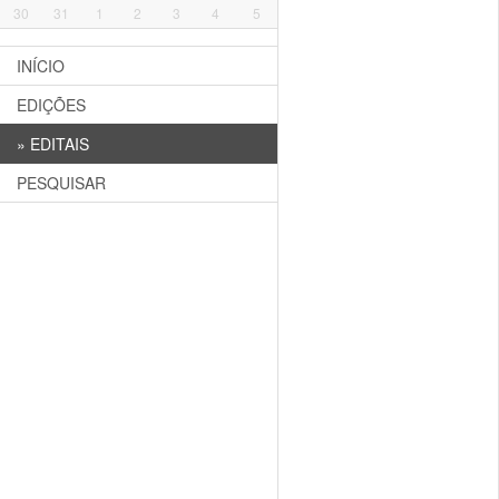
30
31
1
2
3
4
5
INÍCIO
EDIÇÕES
»
EDITAIS
PESQUISAR