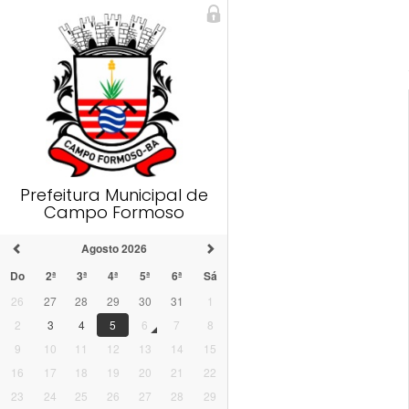
Prefeitura Municipal de
Campo Formoso
Agosto 2026
Do
2ª
3ª
4ª
5ª
6ª
Sá
26
27
28
29
30
31
1
2
3
4
5
6
7
8
9
10
11
12
13
14
15
16
17
18
19
20
21
22
23
24
25
26
27
28
29