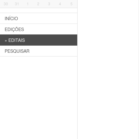
30
31
1
2
3
4
5
INÍCIO
EDIÇÕES
»
EDITAIS
PESQUISAR