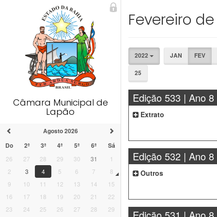
Fevereiro de
2022
JAN
FEV
25
Edição 533 | Ano 8
Câmara Municipal de
Lapão
Extrato
Agosto 2026
Do
2ª
3ª
4ª
5ª
6ª
Sá
Edição 532 | Ano 8
26
27
28
29
30
31
1
2
3
4
5
6
7
8
Outros
9
10
11
12
13
14
15
16
17
18
19
20
21
22
23
24
25
26
27
28
29
Edição 531 | Ano 8