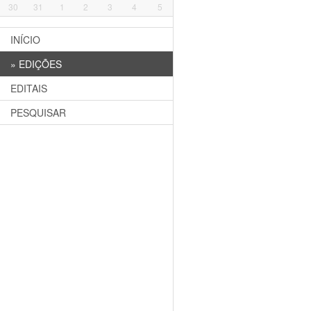
30
31
1
2
3
4
5
INÍCIO
»
EDIÇÕES
EDITAIS
PESQUISAR