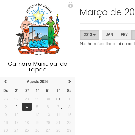
Março de 20
2013
JAN
FEV
Nenhum resultado foi encont
Câmara Municipal de
Lapão
Agosto 2026
Do
2ª
3ª
4ª
5ª
6ª
Sá
26
27
28
29
30
31
1
2
3
4
5
6
7
8
9
10
11
12
13
14
15
16
17
18
19
20
21
22
23
24
25
26
27
28
29