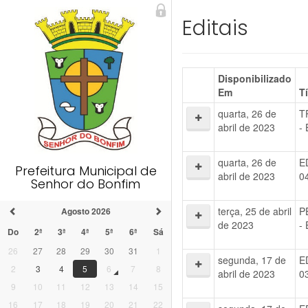
Editais
Disponibilizado
Em
T
quarta, 26 de
T
abril de 2023
- 
quarta, 26 de
E
Prefeitura Municipal de
abril de 2023
0
Senhor do Bonfim
terça, 25 de abril
P
Agosto 2026
de 2023
-
Do
2ª
3ª
4ª
5ª
6ª
Sá
26
27
28
29
30
31
1
segunda, 17 de
E
2
3
4
5
6
7
8
abril de 2023
0
9
10
11
12
13
14
15
16
17
18
19
20
21
22