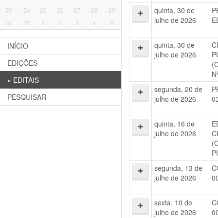
quinta, 30 de
P
23
24
25
26
27
28
29
julho de 2026
E
30
31
1
2
3
4
5
quinta, 30 de
C
INÍCIO
julho de 2026
P
EDIÇÕES
(
N
»
EDITAIS
segunda, 20 de
P
PESQUISAR
julho de 2026
0
quinta, 16 de
E
julho de 2026
C
(
P
segunda, 13 de
C
julho de 2026
0
sexta, 10 de
C
julho de 2026
0