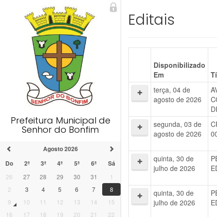
Editais
Disponibilizado
Em
T
terça, 04 de
A
agosto de 2026
C
D
Prefeitura Municipal de
segunda, 03 de
C
Senhor do Bonfim
agosto de 2026
0
Agosto 2026
quinta, 30 de
P
Do
2ª
3ª
4ª
5ª
6ª
Sá
julho de 2026
E
26
27
28
29
30
31
1
2
3
4
5
6
7
8
quinta, 30 de
P
julho de 2026
E
9
10
11
12
13
14
15
16
17
18
19
20
21
22