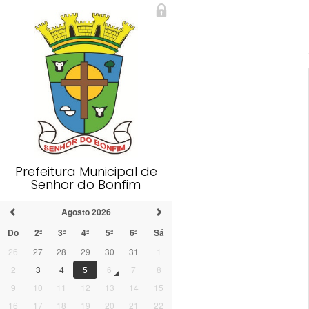
Prefeitura Municipal de
Senhor do Bonfim
Agosto 2026
Do
2ª
3ª
4ª
5ª
6ª
Sá
26
27
28
29
30
31
1
2
3
4
5
6
7
8
9
10
11
12
13
14
15
16
17
18
19
20
21
22