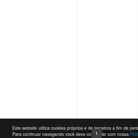
Este website utiliza cookies próprios e de terceiros a fim de pe
«
1
2
3
4
5
Para continuar navegando você deve concordar com nossa
Polí