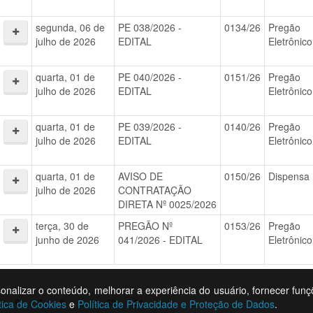
segunda, 06 de
PE 038/2026 -
0134/26
Pregão
julho de 2026
EDITAL
Eletrônico
quarta, 01 de
PE 040/2026 -
0151/26
Pregão
julho de 2026
EDITAL
Eletrônico
quarta, 01 de
PE 039/2026 -
0140/26
Pregão
julho de 2026
EDITAL
Eletrônico
quarta, 01 de
AVISO DE
0150/26
Dispensa
julho de 2026
CONTRATAÇÃO
DIRETA Nº 0025/2026
terça, 30 de
PREGÃO Nº
0153/26
Pregão
junho de 2026
041/2026 - EDITAL
Eletrônico
rsonalizar o conteúdo, melhorar a experiência do usuário, fornecer funç
6
7
8
...
53
54
»
tica de Cookies
e
Política de Privacidade e Proteção de Dados
.