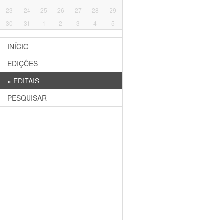
23
24
25
26
27
28
29
30
31
1
2
3
4
5
INÍCIO
EDIÇÕES
»
EDITAIS
PESQUISAR