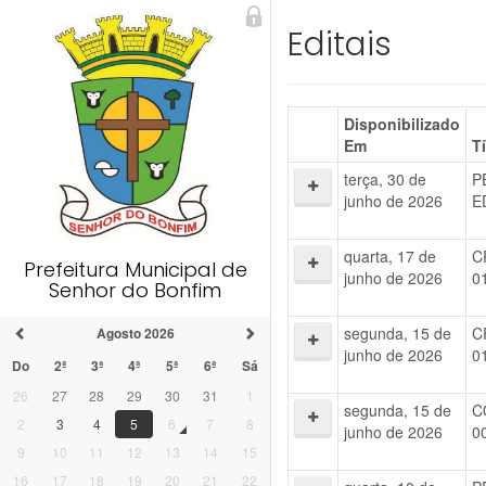
Editais
Disponibilizado
Em
T
terça, 30 de
P
junho de 2026
E
quarta, 17 de
C
Prefeitura Municipal de
junho de 2026
0
Senhor do Bonfim
segunda, 15 de
C
Agosto 2026
junho de 2026
0
Do
2ª
3ª
4ª
5ª
6ª
Sá
26
27
28
29
30
31
1
segunda, 15 de
C
2
3
4
5
6
7
8
junho de 2026
0
9
10
11
12
13
14
15
16
17
18
19
20
21
22