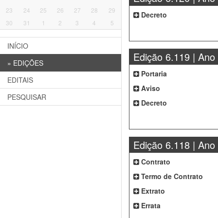
23
24
25
26
27
28
29
Decreto
30
31
1
2
3
4
5
INÍCIO
Edição 6.119 | Ano
»
EDIÇÕES
Portaria
EDITAIS
Aviso
PESQUISAR
Decreto
Edição 6.118 | Ano
Contrato
Termo de Contrato
Extrato
Errata