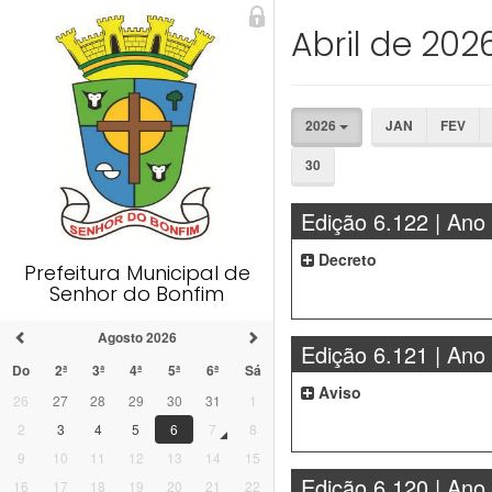
Abril de 202
2026
JAN
FEV
30
Edição 6.122 | Ano
Decreto
Prefeitura Municipal de
Senhor do Bonfim
Agosto 2026
Edição 6.121 | Ano
Do
2ª
3ª
4ª
5ª
6ª
Sá
Aviso
26
27
28
29
30
31
1
2
3
4
5
6
7
8
9
10
11
12
13
14
15
Edição 6.120 | Ano
16
17
18
19
20
21
22