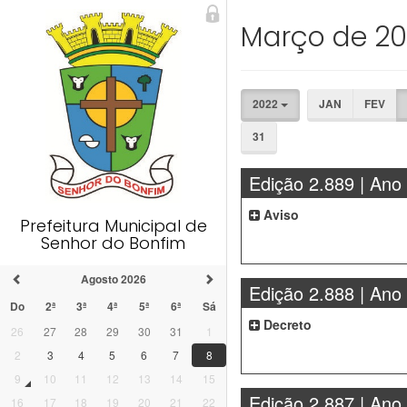
Março de 2
2022
JAN
FEV
31
Edição 2.889 | Ano
Aviso
Prefeitura Municipal de
Senhor do Bonfim
Agosto 2026
Edição 2.888 | Ano
Do
2ª
3ª
4ª
5ª
6ª
Sá
Decreto
26
27
28
29
30
31
1
2
3
4
5
6
7
8
9
10
11
12
13
14
15
Edição 2.887 | Ano
16
17
18
19
20
21
22