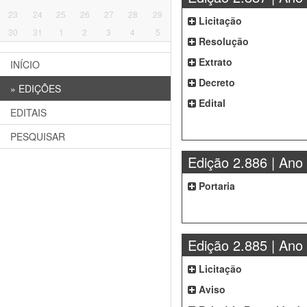
23
24
25
26
27
28
29
Licitação
30
31
1
2
3
4
5
Resolução
Extrato
INÍCIO
Decreto
»
EDIÇÕES
Edital
EDITAIS
PESQUISAR
Edição 2.886 | Ano
Portaria
Edição 2.885 | Ano
Licitação
Aviso