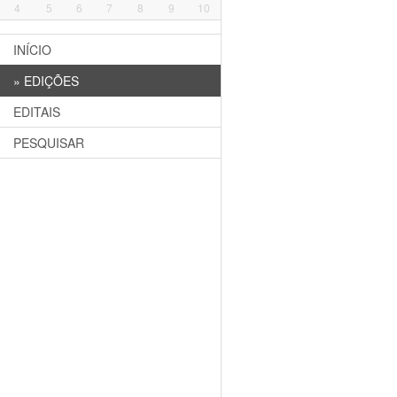
4
5
6
7
8
9
10
INÍCIO
»
EDIÇÕES
EDITAIS
PESQUISAR