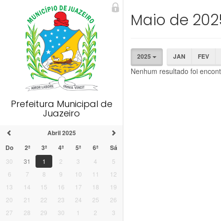
Maio de 202
2025
JAN
FEV
Nenhum resultado foi encont
Prefeitura Municipal de
Juazeiro
Abril 2025
Do
2ª
3ª
4ª
5ª
6ª
Sá
30
31
1
2
3
4
5
6
7
8
9
10
11
12
13
14
15
16
17
18
19
20
21
22
23
24
25
26
27
28
29
30
1
2
3