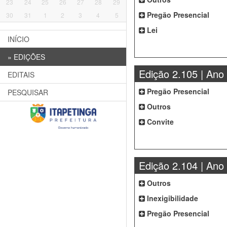
23
24
25
26
27
28
29
Pregão Presencial
30
31
1
2
3
4
5
Lei
INÍCIO
»
EDIÇÕES
Edição 2.105 | Ano
EDITAIS
Pregão Presencial
PESQUISAR
Outros
Convite
Edição 2.104 | Ano
Outros
Inexigibilidade
Pregão Presencial