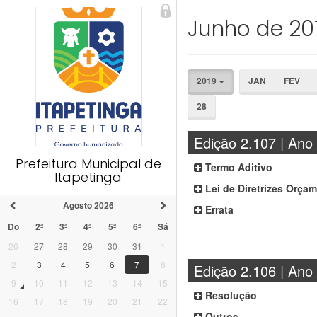
Junho de 20
2019
JAN
FEV
28
Edição 2.107 | Ano
Prefeitura Municipal de
Termo Aditivo
Itapetinga
Lei de Diretrizes Orçam
Agosto 2026
Errata
Do
2ª
3ª
4ª
5ª
6ª
Sá
26
27
28
29
30
31
1
2
3
4
5
6
7
8
Edição 2.106 | Ano
9
10
11
12
13
14
15
Resolução
16
17
18
19
20
21
22
Outros