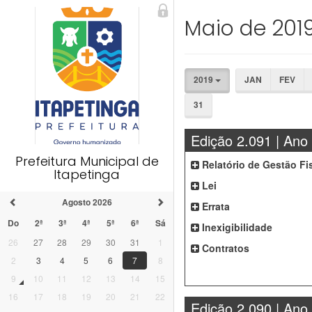
Maio de 201
2019
JAN
FEV
31
Edição 2.091 | Ano
Prefeitura Municipal de
Relatório de Gestão Fi
Itapetinga
Lei
Agosto 2026
Errata
Do
2ª
3ª
4ª
5ª
6ª
Sá
Inexigibilidade
26
27
28
29
30
31
1
Contratos
2
3
4
5
6
7
8
9
10
11
12
13
14
15
16
17
18
19
20
21
22
Edição 2.090 | Ano