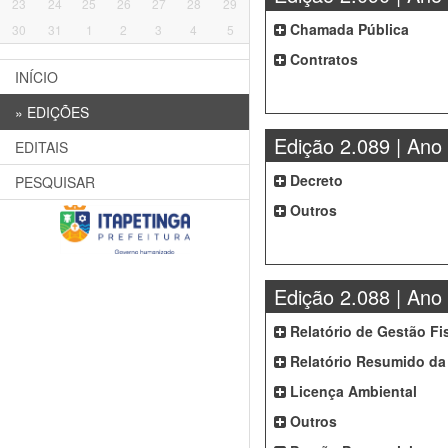
23
24
25
26
27
28
29
Chamada Pública
30
31
1
2
3
4
5
Contratos
INÍCIO
»
EDIÇÕES
Edição 2.089 | Ano
EDITAIS
Decreto
PESQUISAR
Outros
Edição 2.088 | Ano
Relatório de Gestão Fi
Relatório Resumido da
Licença Ambiental
Outros