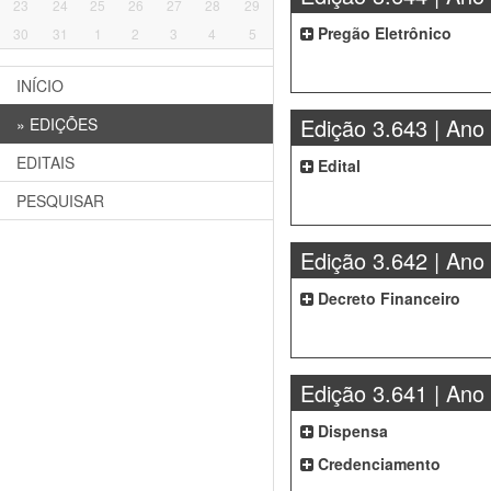
23
24
25
26
27
28
29
Pregão Eletrônico
30
31
1
2
3
4
5
INÍCIO
Edição 3.643 | Ano
»
EDIÇÕES
EDITAIS
Edital
PESQUISAR
Edição 3.642 | Ano
Decreto Financeiro
Edição 3.641 | Ano
Dispensa
Credenciamento