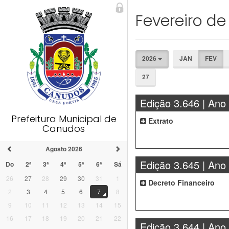
Fevereiro de
2026
JAN
FEV
27
Edição 3.646 | Ano
Prefeitura Municipal de
Extrato
Canudos
Agosto 2026
Edição 3.645 | Ano
Do
2ª
3ª
4ª
5ª
6ª
Sá
26
27
28
29
30
31
1
Decreto Financeiro
2
3
4
5
6
7
8
9
10
11
12
13
14
15
16
17
18
19
20
21
22
Edição 3.644 | Ano