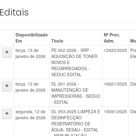
Editais
Disponibilizado
Nº Proc.
Em
Título
Adm.
Mo
terça, 13 de
PE 002-2026 - SRP -
12422/2025
Pr
janeiro de 2026
AQUISIÇÃO DE TONER
El
NOVOS E
RECARREGADOS -
SEDUC EDITAL
terça, 13 de
DL 001-2026 -
16921/2025
Di
janeiro de 2026
MANUTENÇÃO DE
IMPRESSORAS - SEDUC
- EDITAL
segunda, 12 de
DL 053-2025-LIMPEZA E
15091/2025
Di
janeiro de 2026
DESINFECÇÃO
RESERVATÓRIO DE
ÁGUA- SESAU - EDITAL
- REPUBLICAÇÃO