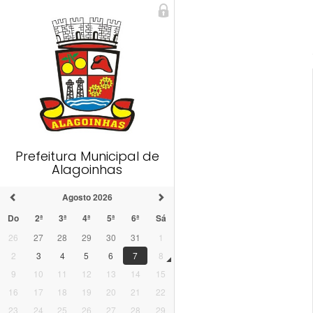
Prefeitura Municipal de
Alagoinhas
Agosto 2026
Do
2ª
3ª
4ª
5ª
6ª
Sá
26
27
28
29
30
31
1
2
3
4
5
6
7
8
9
10
11
12
13
14
15
16
17
18
19
20
21
22
23
24
25
26
27
28
29