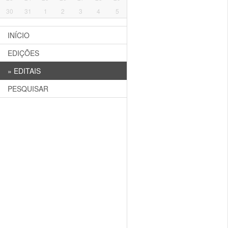
30
31
1
2
3
4
5
INÍCIO
EDIÇÕES
»
EDITAIS
PESQUISAR