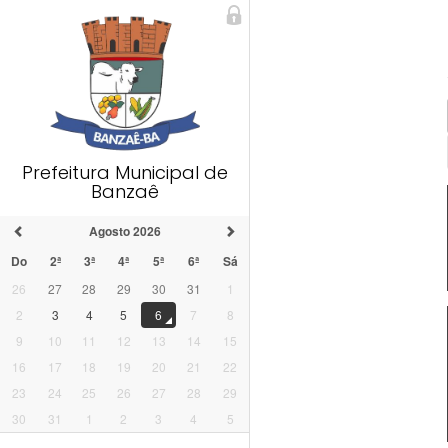
Prefeitura Municipal de
Banzaê
Agosto 2026
Do
2ª
3ª
4ª
5ª
6ª
Sá
26
27
28
29
30
31
1
2
3
4
5
6
7
8
9
10
11
12
13
14
15
16
17
18
19
20
21
22
23
24
25
26
27
28
29
30
31
1
2
3
4
5