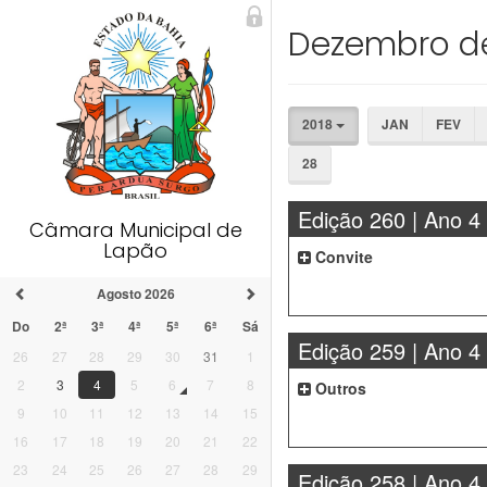
Dezembro d
2018
JAN
FEV
28
Edição 260 | Ano 4
Câmara Municipal de
Lapão
Convite
Agosto 2026
Do
2ª
3ª
4ª
5ª
6ª
Sá
Edição 259 | Ano 4
26
27
28
29
30
31
1
2
3
4
5
6
7
8
Outros
9
10
11
12
13
14
15
16
17
18
19
20
21
22
23
24
25
26
27
28
29
Edição 258 | Ano 4