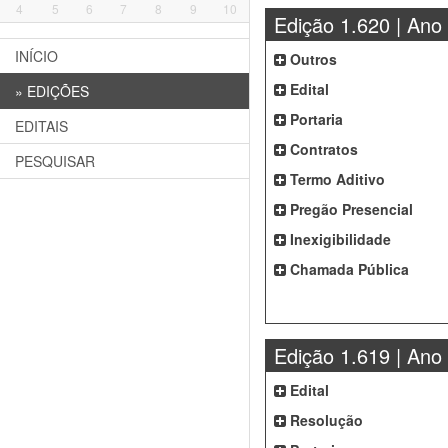
4
5
6
7
8
9
10
Edição 1.620 | Ano
INÍCIO
Outros
Edital
»
EDIÇÕES
Portaria
EDITAIS
Contratos
PESQUISAR
Termo Aditivo
Pregão Presencial
Inexigibilidade
Chamada Pública
Edição 1.619 | Ano
Edital
Resolução