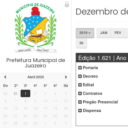
Dezembro d
2019
JAN
FEV
30
Edição 1.621 | Ano
Prefeitura Municipal de
Juazeiro
Portaria
Decreto
Abril 2025
Edital
Do
2ª
3ª
4ª
5ª
6ª
Sá
Contratos
30
31
1
2
3
4
5
6
7
8
9
10
11
12
Pregão Presencial
13
14
15
16
17
18
19
Dispensa
20
21
22
23
24
25
26
27
28
29
30
1
2
3