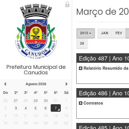
Março de 20
2013
JAN
FEV
28
Edição 487 | Ano 1
Prefeitura Municipal de
Relatório Resumido da
Canudos
Agosto 2026
Edição 486 | Ano 1
Do
2ª
3ª
4ª
5ª
6ª
Sá
26
27
28
29
30
31
1
Contratos
2
3
4
5
6
7
8
9
10
11
12
13
14
15
16
17
18
19
20
21
22
Edição 485 | Ano 1