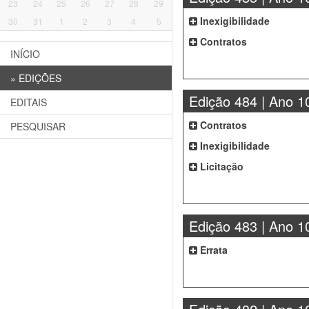
23
24
25
26
27
28
29
Inexigibilidade
30
31
1
2
3
4
5
Contratos
INÍCIO
»
EDIÇÕES
Edição 484 | Ano 1
EDITAIS
Contratos
PESQUISAR
Inexigibilidade
Licitação
Edição 483 | Ano 1
Errata