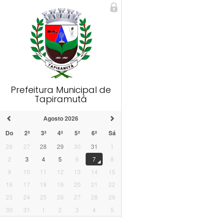
Prefeitura Municipal de
Tapiramutá
Agosto 2026
Do
2ª
3ª
4ª
5ª
6ª
Sá
26
27
28
29
30
31
1
2
3
4
5
6
7
8
9
10
11
12
13
14
15
16
17
18
19
20
21
22
23
24
25
26
27
28
29
30
31
1
2
3
4
5