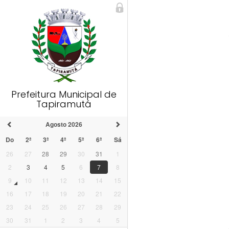
Prefeitura Municipal de
Tapiramutá
Agosto 2026
Do
2ª
3ª
4ª
5ª
6ª
Sá
26
27
28
29
30
31
1
2
3
4
5
6
7
8
9
10
11
12
13
14
15
16
17
18
19
20
21
22
23
24
25
26
27
28
29
30
31
1
2
3
4
5