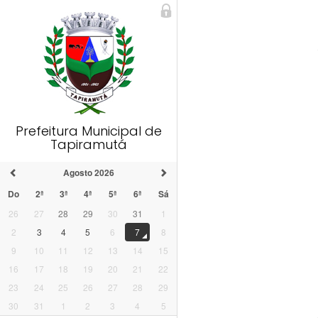
Prefeitura Municipal de
Tapiramutá
Agosto 2026
Do
2ª
3ª
4ª
5ª
6ª
Sá
26
27
28
29
30
31
1
2
3
4
5
6
7
8
9
10
11
12
13
14
15
16
17
18
19
20
21
22
23
24
25
26
27
28
29
30
31
1
2
3
4
5